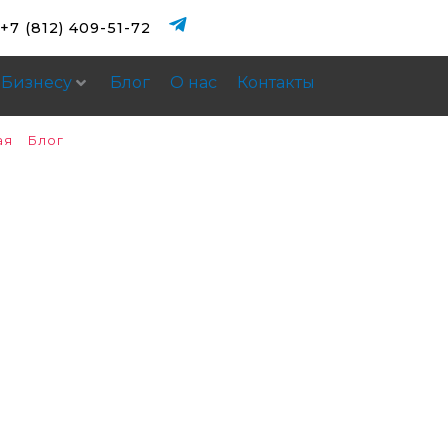
+7 (812) 409-51-72
Бизнесу
Блог
О нас
Контакты
ая
»
Блог
»
Каналы продвижения в B2B
продвижения в B2B