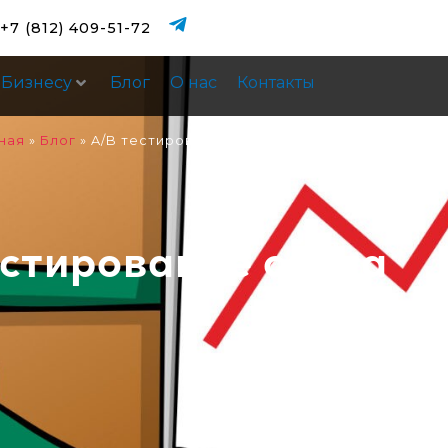
+7 (812) 409-51-72
Бизнесу
Блог
О нас
Контакты
ная
»
Блог
»
A/B тестирование сайта
естирование сайта