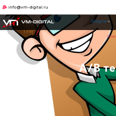
Перейти
info@vm-digital.ru
к
содержимому
Услуги
Глав
A/B т